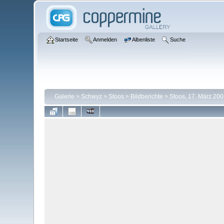
Startseite
Anmelden
Albenliste
Suche
Galerie
>
Schwyz
>
Stoos
>
Bildberichte
>
Stoos, 17. März 200