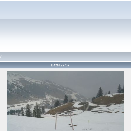
7
Datei 27/57