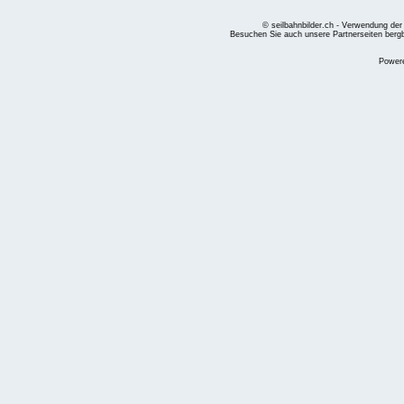
© seilbahnbilder.ch - Verwendung der
Besuchen Sie auch unsere Partnerseiten
berg
Power