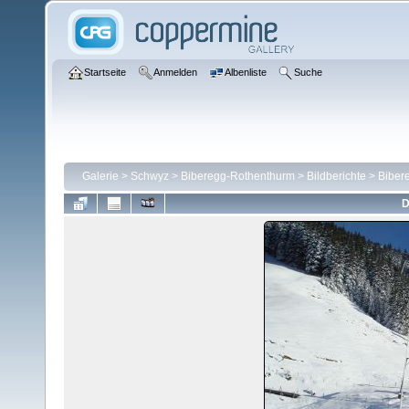
Startseite
Anmelden
Albenliste
Suche
Galerie
>
Schwyz
>
Biberegg-Rothenthurm
>
Bildberichte
>
Biber
D