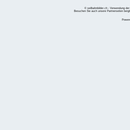
© seilbahnbilder.ch - Verwendung der
Besuchen Sie auch unsere Partnerseiten
berg
Power