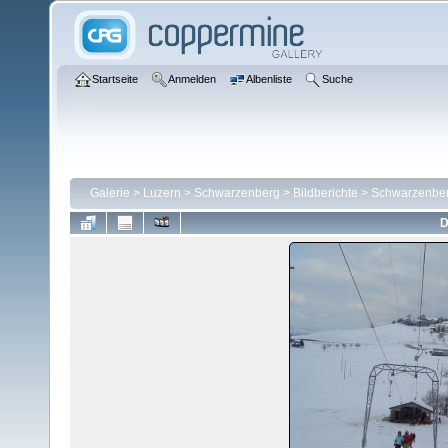
Startseite
Anmelden
Albenliste
Suche
Galerie
>
Luzern
>
Schwarzenberg
>
Bildberichte
>
Schwarzenber
D