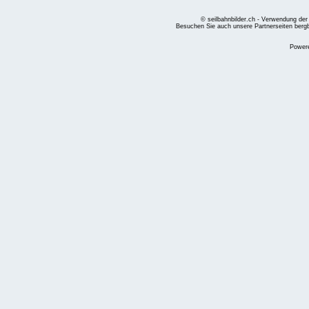
© seilbahnbilder.ch - Verwendung der
Besuchen Sie auch unsere Partnerseiten
berg
Power