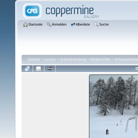
Startseite
Anmelden
Albenliste
Suche
Galerie
>
Luzern
>
Schwarzenberg
>
Bildberichte
>
Schwarzenber
D