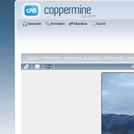
Startseite
Anmelden
Albenliste
Suche
Galerie
>
Nidwalden
>
Klewenalp-Stockhütte
>
Bildberichte
>
Kle
D