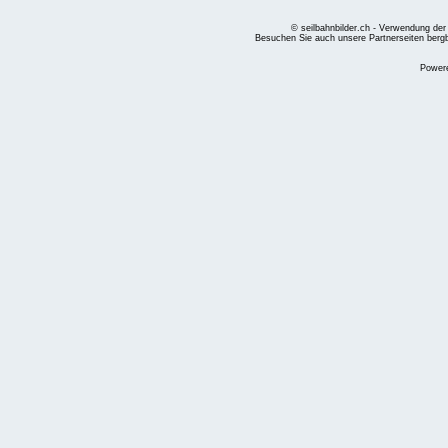
© seilbahnbilder.ch - Verwendung der
Besuchen Sie auch unsere Partnerseiten
berg
Power