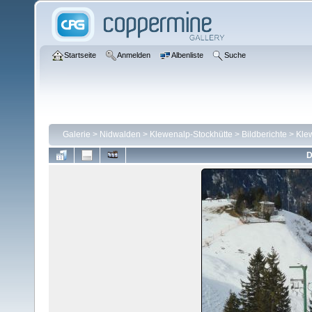
Startseite
Anmelden
Albenliste
Suche
Galerie
>
Nidwalden
>
Klewenalp-Stockhütte
>
Bildberichte
>
Kle
D