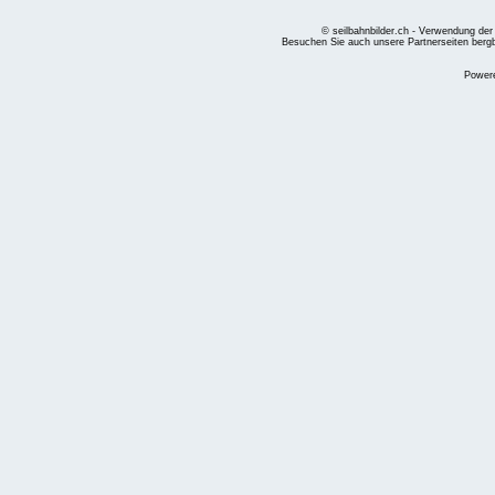
© seilbahnbilder.ch - Verwendung der
Besuchen Sie auch unsere Partnerseiten
berg
Power