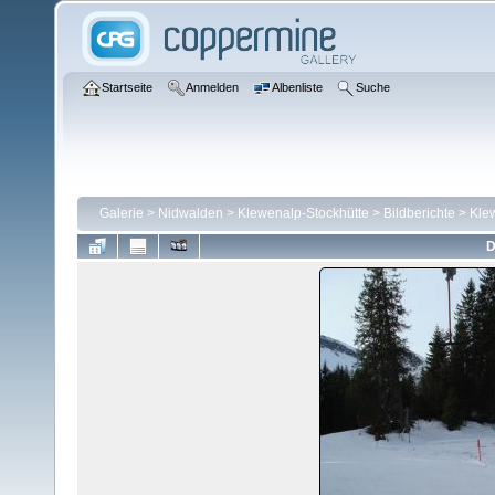
Startseite
Anmelden
Albenliste
Suche
Galerie
>
Nidwalden
>
Klewenalp-Stockhütte
>
Bildberichte
>
Kle
D