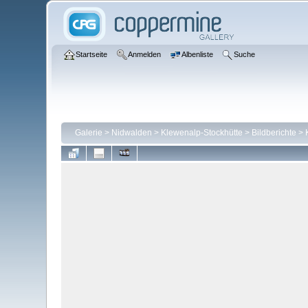
Startseite
Anmelden
Albenliste
Suche
Galerie
>
Nidwalden
>
Klewenalp-Stockhütte
>
Bildberichte
>