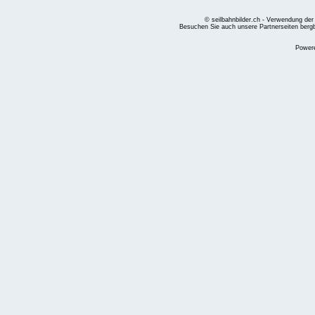
© seilbahnbilder.ch - Verwendung der
Besuchen Sie auch unsere Partnerseiten
berg
Power