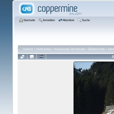
Startseite
Anmelden
Albenliste
Suche
Galerie
>
Nidwalden
>
Klewenalp-Stockhütte
>
Bildberichte
>
Kle
D