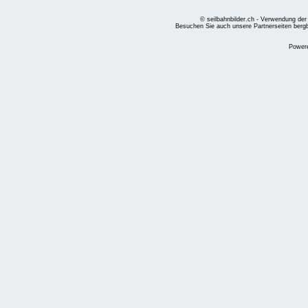
© seilbahnbilder.ch - Verwendung der
Besuchen Sie auch unsere Partnerseiten
berg
Power