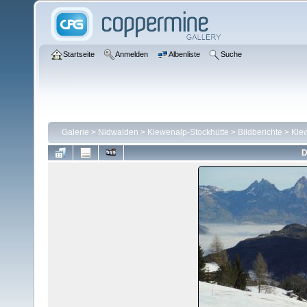
Startseite
Anmelden
Albenliste
Suche
Galerie
>
Nidwalden
>
Klewenalp-Stockhütte
>
Bildberichte
>
Kle
D