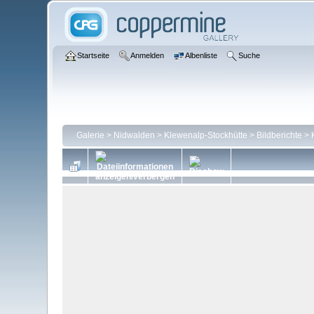
Startseite
Anmelden
Albenliste
Suche
Galerie
>
Nidwalden
>
Klewenalp-Stockhütte
>
Bildberichte
>