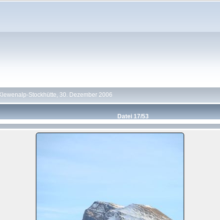
Klewenalp-Stockhütte, 30. Dezember 2006
Datei 17/53