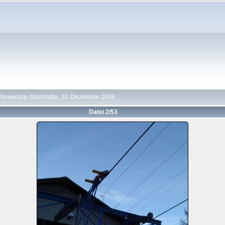
Klewenalp-Stockhütte, 30. Dezember 2006
Datei 2/53