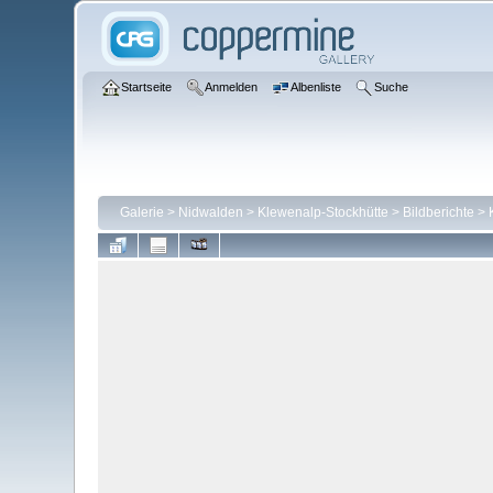
Startseite
Anmelden
Albenliste
Suche
Galerie
>
Nidwalden
>
Klewenalp-Stockhütte
>
Bildberichte
>