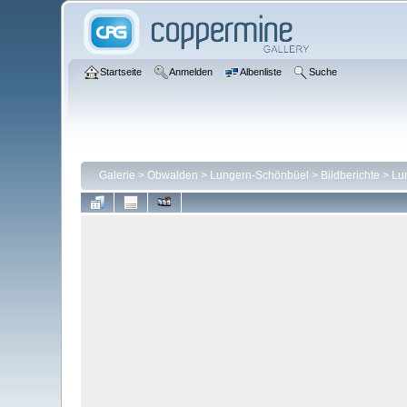
Startseite
Anmelden
Albenliste
Suche
Galerie
>
Obwalden
>
Lungern-Schönbüel
>
Bildberichte
>
Lu