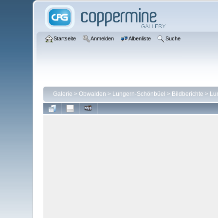
Startseite
Anmelden
Albenliste
Suche
Galerie
>
Obwalden
>
Lungern-Schönbüel
>
Bildberichte
>
Lu