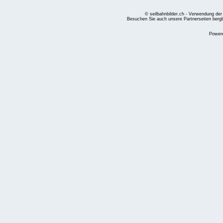
© seilbahnbilder.ch - Verwendung der
Besuchen Sie auch unsere Partnerseiten
berg
Power