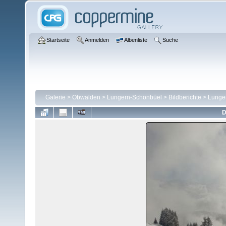
Startseite
Anmelden
Albenliste
Suche
Galerie
>
Obwalden
>
Lungern-Schönbüel
>
Bildberichte
>
Lunge
D