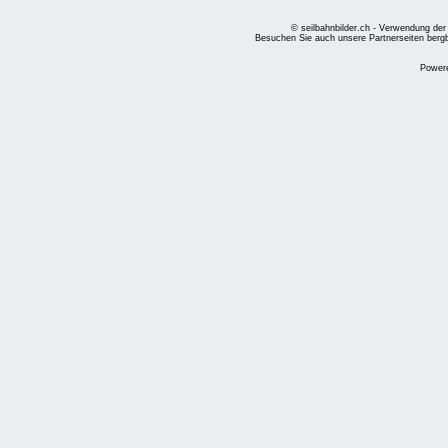
© seilbahnbilder.ch - Verwendung der
Besuchen Sie auch unsere Partnerseiten
berg
Power