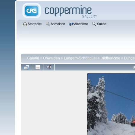
Startseite
Anmelden
Albenliste
Suche
Galerie
>
Obwalden
>
Lungern-Schönbüel
>
Bildberichte
>
Lunge
D