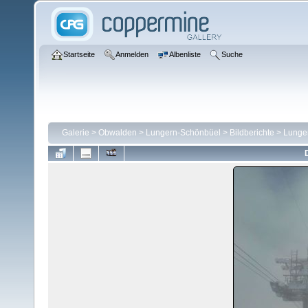
Startseite
Anmelden
Albenliste
Suche
Galerie
>
Obwalden
>
Lungern-Schönbüel
>
Bildberichte
>
Lunge