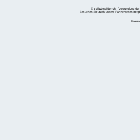
© seilbahnbilder.ch - Verwendung der
Besuchen Sie auch unsere Partnerseiten
berg
Power