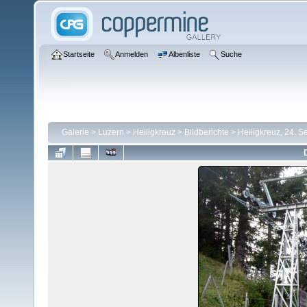
Startseite
Anmelden
Albenliste
Suche
Galerie
>
Luzern
>
Heiligkreuz
>
Bildberichte
>
Heiligkreuz, 24. 