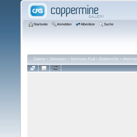
Startseite
Anmelden
Albenliste
Suche
Galerie
>
Obwalden
>
Melchsee Frutt
>
Bildberichte
>
Melchsee