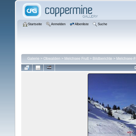
Startseite
Anmelden
Albenliste
Suche
Galerie
>
Obwalden
>
Melchsee Frutt
>
Bildberichte
>
Melchsee-Fr