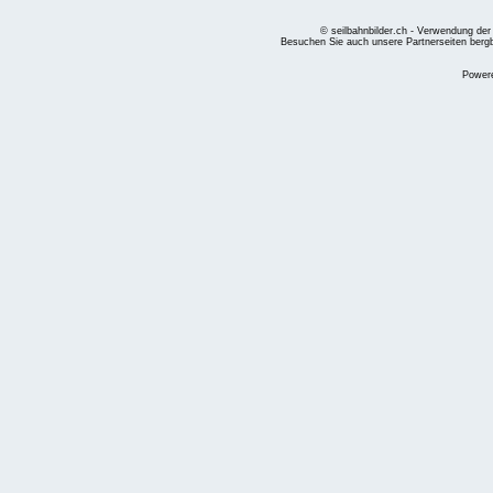
© seilbahnbilder.ch - Verwendung der
Besuchen Sie auch unsere Partnerseiten
berg
Power