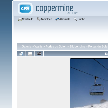
Startseite
Anmelden
Albenliste
Suche
Galerie
>
Wallis
>
Portes du Soleil
>
Bildberichte
>
Portes du Sole
Da