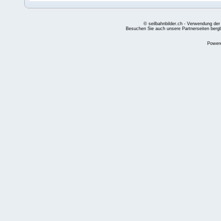
© seilbahnbilder.ch - Verwendung der
Besuchen Sie auch unsere Partnerseiten
berg
Power