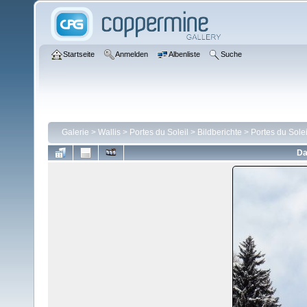
Startseite
Anmelden
Albenliste
Suche
Galerie
>
Wallis
>
Portes du Soleil
>
Bildberichte
>
Portes du Solei
Da