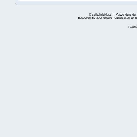
© seilbahnbilder.ch - Verwendung der
Besuchen Sie auch unsere Partnerseiten
berg
Power