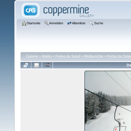
Startseite
Anmelden
Albenliste
Suche
Galerie
>
Wallis
>
Portes du Soleil
>
Bildberichte
>
Portes du Solei
Da