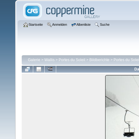
Startseite
Anmelden
Albenliste
Suche
Galerie
>
Wallis
>
Portes du Soleil
>
Bildberichte
>
Portes du Solei
Da