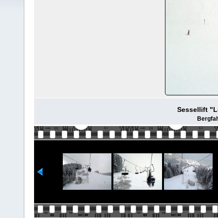
Sessellift "
Bergfah