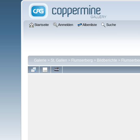
Startseite
Anmelden
Albenliste
Suche
Galerie
>
St. Gallen
>
Flumserberg
>
Bildberichte
>
Flumserber