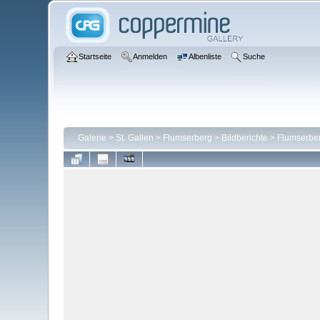
Startseite
Anmelden
Albenliste
Suche
Galerie
>
St. Gallen
>
Flumserberg
>
Bildberichte
>
Flumserber