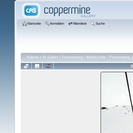
Startseite
Anmelden
Albenliste
Suche
Galerie
>
St. Gallen
>
Flumserberg
>
Bildberichte
>
Flumserberg, 
D