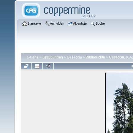
Startseite
Anmelden
Albenliste
Suche
Galerie
>
Graubünden
>
Casaccia
>
Bildberichte
>
Casaccia, 8. A
D