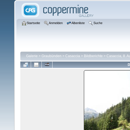
Startseite
Anmelden
Albenliste
Suche
Galerie
>
Graubünden
>
Casaccia
>
Bildberichte
>
Casaccia, 8. A
D