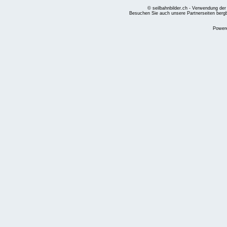
© seilbahnbilder.ch - Verwendung der
Besuchen Sie auch unsere Partnerseiten
berg
Power