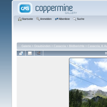
Startseite
Anmelden
Albenliste
Suche
Galerie
>
Graubünden
>
Casaccia
>
Bildberichte
>
Casaccia, 8. A
D