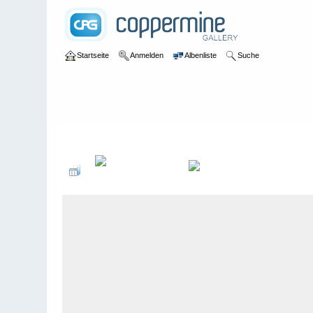
Startseite
Anmelden
Albenliste
Suche
Galerie
>
Graubünden
>
Casaccia
>
Bildberichte
>
Casaccia, 