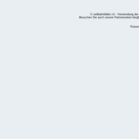
© seilbahnbilder.ch - Verwendung der
Besuchen Sie auch unsere Partnerseiten
berg
Power