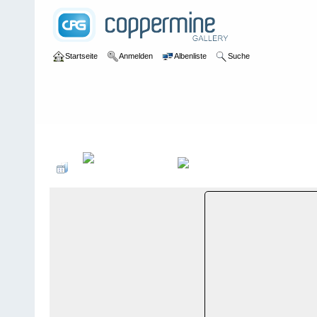
Startseite
Anmelden
Albenliste
Suche
Galerie
>
Graubünden
>
Casaccia
>
Bildberichte
>
Casaccia, 8. A