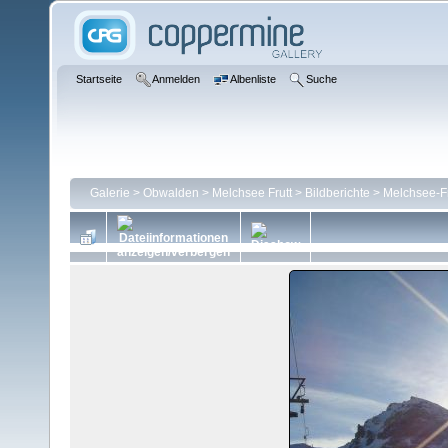
Startseite
Anmelden
Albenliste
Suche
Galerie
>
Obwalden
>
Melchsee Frutt
>
Bildberichte
>
Melchsee-Fr