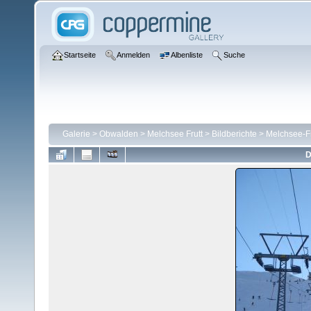
Startseite
Anmelden
Albenliste
Suche
Galerie
>
Obwalden
>
Melchsee Frutt
>
Bildberichte
>
Melchsee-Fr
D