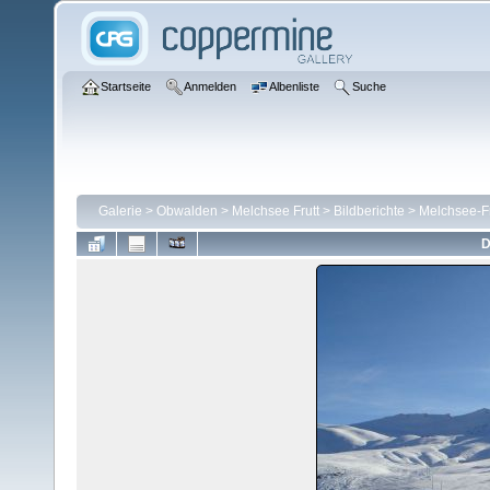
Startseite
Anmelden
Albenliste
Suche
Galerie
>
Obwalden
>
Melchsee Frutt
>
Bildberichte
>
Melchsee-Fr
D