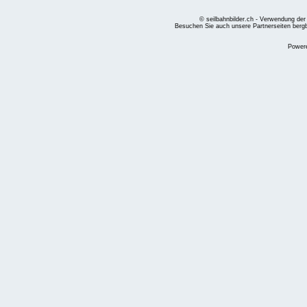
© seilbahnbilder.ch - Verwendung der
Besuchen Sie auch unsere Partnerseiten
berg
Power