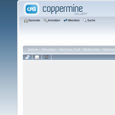
Startseite
Anmelden
Albenliste
Suche
Galerie
>
Obwalden
>
Melchsee Frutt
>
Bildberichte
>
Melchse