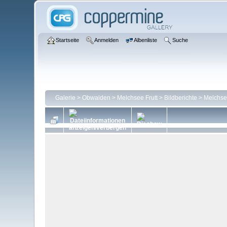
Startseite
Anmelden
Albenliste
Suche
Galerie
>
Obwalden
>
Melchsee Frutt
>
Bildberichte
>
Melchse