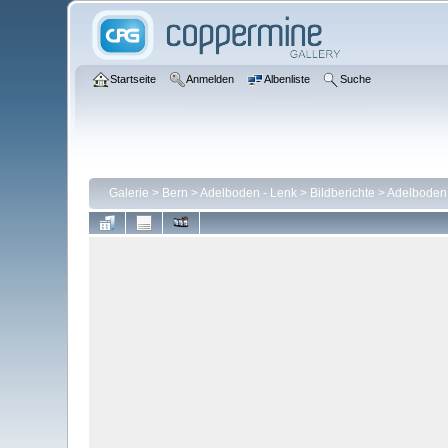
Startseite
Anmelden
Albenliste
Suche
Galerie
>
Bern
>
Adelboden - Lenk
>
Bildberichte
>
Adelboden 