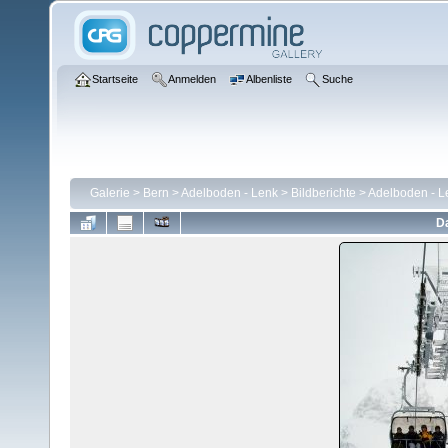
Startseite
Anmelden
Albenliste
Suche
Galerie
>
Bern
>
Adelboden - Lenk
>
Bildberichte
>
Adelboden - L
Da