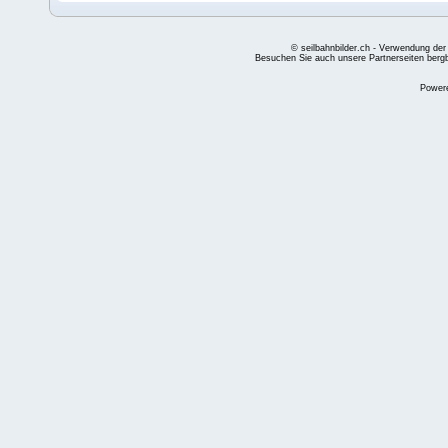
© seilbahnbilder.ch - Verwendung der
Besuchen Sie auch unsere Partnerseiten
berg
Power