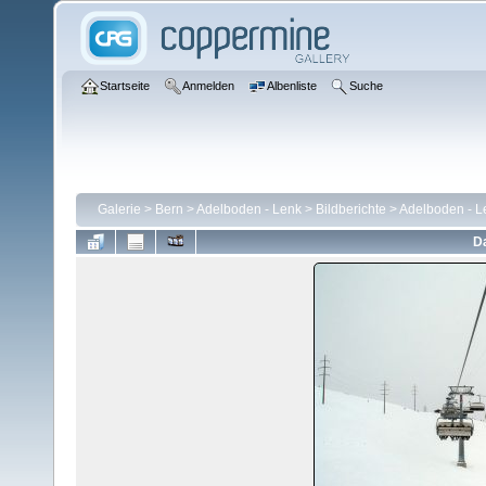
Startseite
Anmelden
Albenliste
Suche
Galerie
>
Bern
>
Adelboden - Lenk
>
Bildberichte
>
Adelboden - L
Da