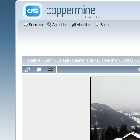
Startseite
Anmelden
Albenliste
Suche
Galerie
>
Bern
>
Gstaad - Saanenland
>
Bildberichte
>
Gstaad - S
D