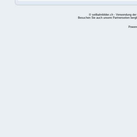
© seilbahnbilder.ch - Verwendung der
Besuchen Sie auch unsere Partnerseiten
berg
Power