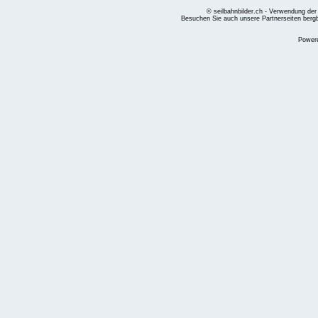
© seilbahnbilder.ch - Verwendung der
Besuchen Sie auch unsere Partnerseiten
berg
Power