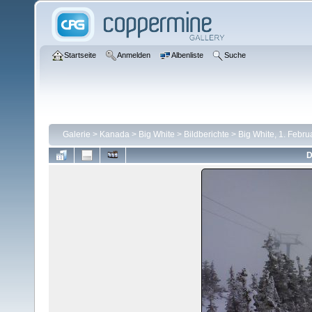
Startseite
Anmelden
Albenliste
Suche
Galerie
>
Kanada
>
Big White
>
Bildberichte
>
Big White, 1. Febru
D