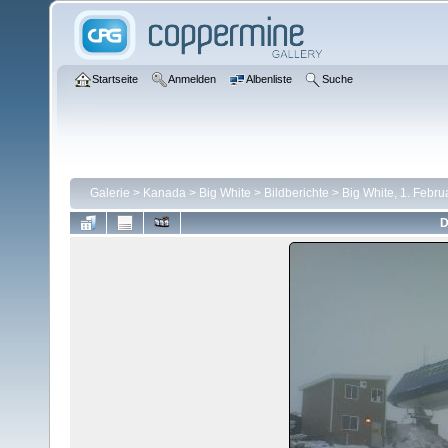
Startseite
Anmelden
Albenliste
Suche
Galerie
>
Kanada
>
Big White
>
Bildberichte
>
Big White, 1. Febru
D