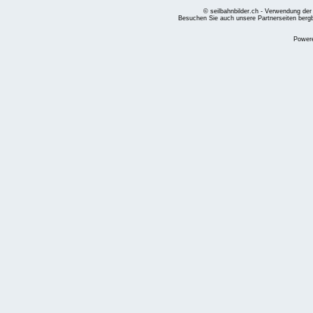
© seilbahnbilder.ch - Verwendung der
Besuchen Sie auch unsere Partnerseiten
berg
Power