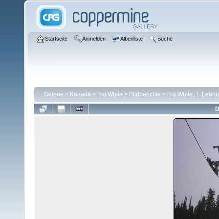
Startseite
Anmelden
Albenliste
Suche
Galerie
>
Kanada
>
Big White
>
Bildberichte
>
Big White, 1. Febru
D