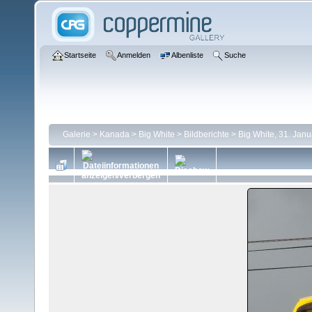
Startseite
Anmelden
Albenliste
Suche
Galerie
>
Kanada
>
Big White
>
Bildberichte
>
Big White, 31. Jan