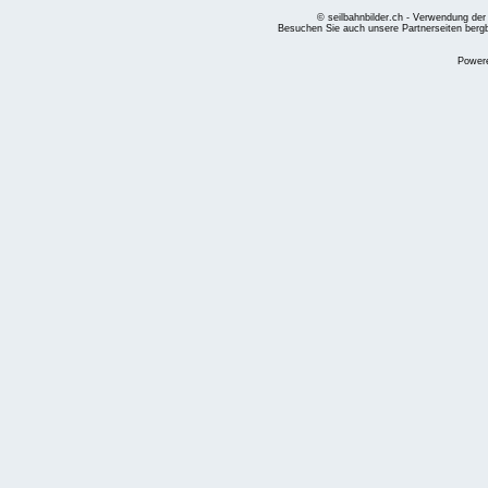
© seilbahnbilder.ch - Verwendung der
Besuchen Sie auch unsere Partnerseiten
berg
Power