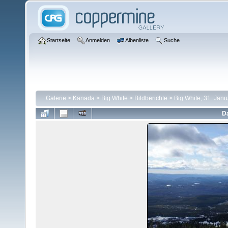
Startseite
Anmelden
Albenliste
Suche
Galerie
>
Kanada
>
Big White
>
Bildberichte
>
Big White, 31. Jan
Da