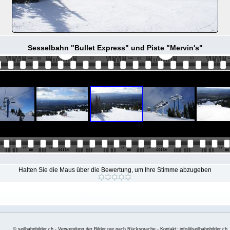
Sesselbahn "Bullet Express" und Piste "Mervin's"
Halten Sie die Maus über die Bewertung, um Ihre Stimme abzugeben
© seilbahnbilder.ch - Verwendung der Bilder nur nach Rücksprache - Kontakt: info@seilbahnbilder.ch