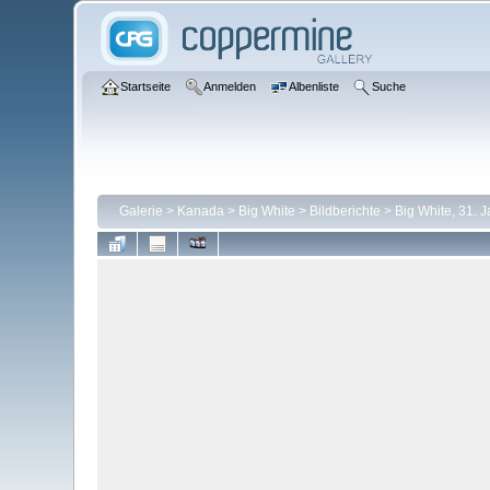
Startseite
Anmelden
Albenliste
Suche
Galerie
>
Kanada
>
Big White
>
Bildberichte
>
Big White, 31. 