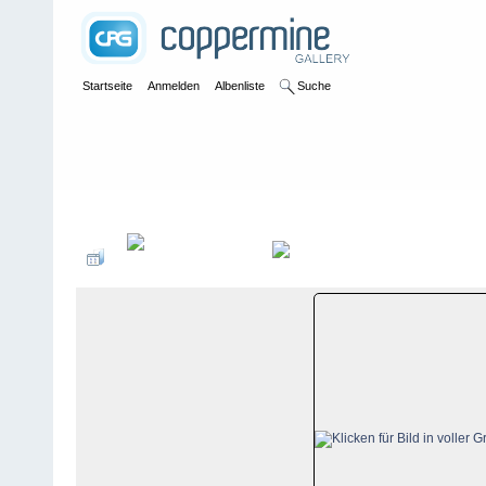
Startseite
Anmelden
Albenliste
Suche
Galerie
>
Kanada
>
Big White
>
Bildberichte
>
Big White, 31. Jan