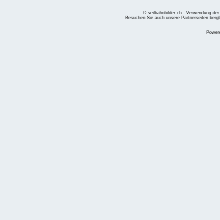
© seilbahnbilder.ch - Verwendung der
Besuchen Sie auch unsere Partnerseiten
berg
Power