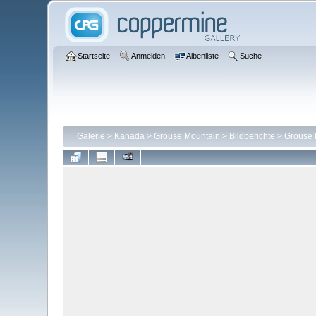
Startseite
Anmelden
Albenliste
Suche
Galerie
>
Kanada
>
Grouse Mountain
>
Bildberichte
>
Grouse 