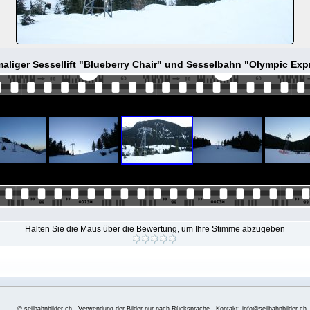
aliger Sessellift "Blueberry Chair" und Sesselbahn "Olympic Exp
Halten Sie die Maus über die Bewertung, um Ihre Stimme abzugeben
© seilbahnbilder.ch - Verwendung der Bilder nur nach Rücksprache - Kontakt: info@seilbahnbilder.ch