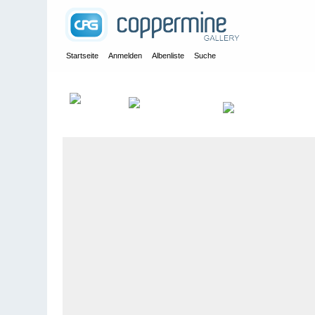
Startseite
Anmelden
Albenliste
Suche
Galerie
>
Kanada
>
Grouse Mountain
>
Bildberichte
>
Grouse 