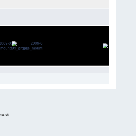
fotos.ch
!