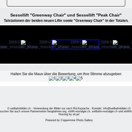
Sessellift "Greenway Chair" und Sessellift "Peak Chair"
Talstationen der beiden neuen Lifte sowie "Greenway Chair" in der Totalen.
Halten Sie die Maus über die Bewertung, um Ihre Stimme abzugeben
© seilbahnbilder.ch - Verwendung der Bilder nur nach Rücksprache - Kontakt: info@seilbahnbilder.ch
suchen Sie auch unsere Partnerseiten
bergbahnen.org
,
skilift-nostalgie.ch
,
seilbahn-nostalgie.ch
und
skilift
Hosting by ah,ja!
Powered by
Coppermine Photo Gallery